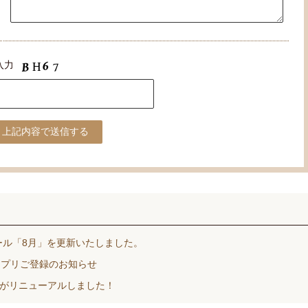
入力
ール「8月」を更新いたしました。
 アプリご登録のお知らせ
プリがリニューアルしました！
PI【リファビューテック エピ】各店にて販売中！※数量限定