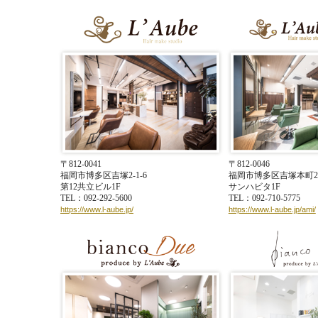
ReFa CARAT【リファ
2018.8.19
〒812-0041
〒812-0046
福岡市博多区吉塚2-1-6
福岡市博多区吉塚本町2-
第12共立ビル1F
サンハビタ1F
TEL：092-292-5600
TEL：092-710-5775
https://www.l-aube.jp/
https://www.l-aube.jp/ami/