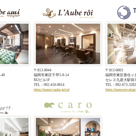
カラット】各店にてご購入が可能です！
〒813-0044
〒813-0003
49
福岡市東区千早5-9-14
福岡市東区香住ヶ丘2-
M2ビル1F
セレス九産大駅前1
TEL：092-410-0014
TEL：092-673-328
https://www.l-aube.jp/roi/
https://www.terrahair.