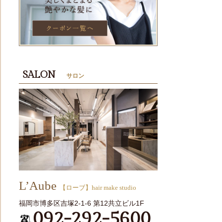
SALON
サロン
L’Aube
【ローブ】hair make studio
福岡市博多区吉塚2-1-6 第12共立ビル1F
092-292-5600