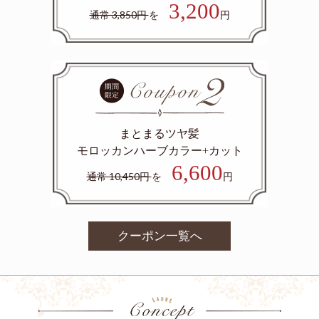
3,200
通常 3,850円
を
円
まとまるツヤ髪
モロッカンハーブカラー+カット
6,600
通常 10,450円
を
円
クーポン一覧へ