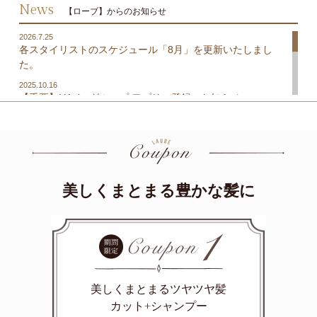
Contact
お問合せ
News
【ローブ】からのお知らせ
2026.7.25
各スタイリストのスケジュール「8月」を更新いたしまし
た。
2025.10.16
【重要】L’Aubeグループ アプリご登録のお知らせ
2025.5.1
L’Aubeグループの公式アプリがリニューアルしました！
2022.8.1
ReFa BEAUTECH EPI【リファビューテック エピ】各店にて
販売中！※数量限定
美しくまとまる豊かな髪に
2018.8.19
ReFa CARAT【リファカラット】各店にてご購入が可能で
す！
美しくまとまるツヤツヤ髪
カット+シャンプー