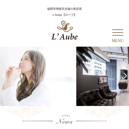
Home
ホーム
福岡市博多区吉塚の美容室
L'Aube【ローブ】
Salon
サロン
Menu
メニュー
MENU
Coupon
クーポン
Hair Style
ヘアスタイル
Prev
Next
Staff
スタッフ
Column
コラム
Recruit
採用情報