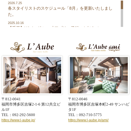
2026.7.25
各スタイリストのスケジュール「8月」を更新いたしまし
た。
2025.10.16
【重要】L’Aubeグループ アプリご登録のお知らせ
2025.5.1
L’Aubeグループの公式アプリがリニューアルしました！
2022.8.1
ReFa BEAUTECH EPI【リファビューテック エピ】各店にて
販売中！※数量限定
2018.8.19
ReFa CARAT【リファカラット】各店にてご購入が可能で
す！
〒812-0041
〒812-0046
福岡市博多区吉塚2-1-6
第12共立ビ
福岡市博多区吉塚本町2-49
サンハビ
ル1F
タ1F
TEL：092-292-5600
TEL：092-710-5775
https://www.l-aube.jp/
https://www.l-aube.jp/ami/