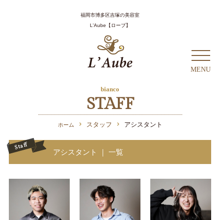
Home
ホーム
福岡市博多区吉塚の美容室
L'Aube【ローブ】
Salon
サロン
Menu
メニュー
MENU
bianco
Coupon
クーポン
STAFF
Hair Style
ヘアスタイル
スタッフ
アシスタント
ホーム
Staff
スタッフ
アシスタント ｜ 一覧
Column
コラム
Recruit
採用情報