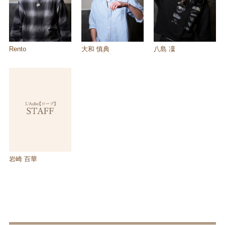
Contact
お問合せ
Rento
大和 慎典
八島 凜
岩崎 百華