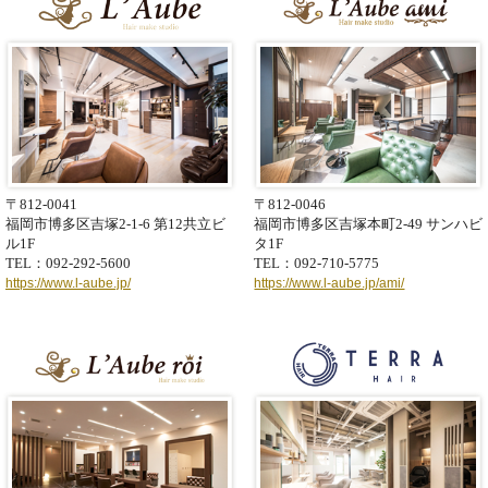
2022.8.1
ReFa BEAUTECH EPI【リファビューテック エピ】各店にて
販売中！※数量限定
2018.8.19
ReFa CARAT【リファカラット】各店にてご購入が可能で
す！
〒812-0041
〒812-0046
福岡市博多区吉塚2-1-6
第12共立ビ
福岡市博多区吉塚本町2-49
サンハビ
ル1F
タ1F
TEL：092-292-5600
TEL：092-710-5775
https://www.l-aube.jp/
https://www.l-aube.jp/ami/