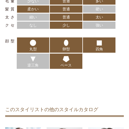
毛量
少ない
普通
多い
髪質
柔かい
普通
硬い
太さ
細い
普通
太い
クセ
なし
少し
強い
顔型
丸型
卵型
四角
逆三角
ベース
このスタイリストの他のスタイルカタログ