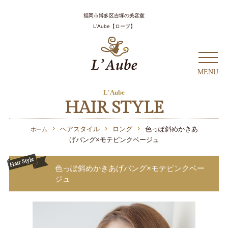
Home
ホーム
福岡市博多区吉塚の美容室
L'Aube【ローブ】
Salon
サロン
Menu
メニュー
MENU
L'Aube
Coupon
クーポン
HAIR STYLE
Hair Style
ヘアスタイル
ヘアスタイル
ロング
色っぽ斜めかきあ
ホーム
げバング×モテピンクベージュ
Staff
スタッフ
色っぽ斜めかきあげバング×モテピンクベー
Column
コラム
ジュ
Recruit
採用情報